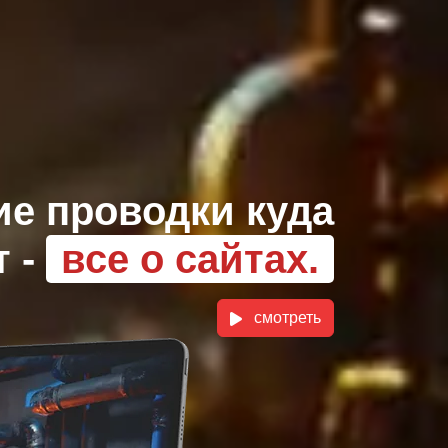
ие проводки куда
т -
все о сайтах.
смотреть