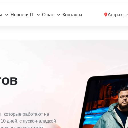
ы
Новости IT
О нас
Контакты
Астрахан
тов
ы, которые работают на
 10 дней, с пуско-наладкой
овольны результатом.