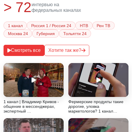
> 72
интервью на
федеральных каналах
1 канал
Россия 1 / Россия 24
НТВ
Рен ТВ
Москва 24
Губерния
Тольятти 24
Смотреть все
Хотите так же?
1 канал | Владимир Кривов -
Фермерские продукты такие
общение в мессенджерах,
дорогие, уловка
экспертный …
маркетологов? 1 канал…