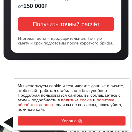
150 000
от
₽
Получить точный расчёт
Итоговая цена – предварительная. Точную
смету и срок подготовим после короткого брифа.
Мы используем cookie и технические данные о визите,
чтобы сайт работал стабильно и был удобнее.
Продолжая пользоваться сайтом, вы соглашаетесь с
этим – подробности в
политике cookie
и
политике
обработки данных
; если вы не согласны, пожалуйста,
Наше портфолио
покиньте сайт.
Хорошо 🚀
Разработали для наших клиентов уникальные
и тщательно продуманные приложения