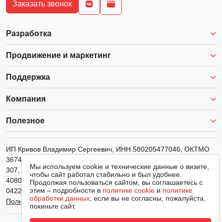
Заказать звонок
Разработка
Продвижение и маркетинг
Поддержка
Компания
Полезное
ИП Кривов Владимир Сергеевич
, ИНН
580205477046
, ОКТМО
36740000001, ОКВЭД 63.99.1, адрес: Южное Шоссе 24а, офис
Мы используем cookie и технические данные о визите,
307, банк: ФИЛИАЛ НИЖЕГОРОДСКИЙ АО АЛЬФА-БАНК, р/с
чтобы сайт работал стабильно и был удобнее.
40802810529520010409, к/с 30101810200000000824, БИК
Продолжая пользоваться сайтом, вы соглашаетесь с
этим – подробности в
политике cookie
и
политике
042202824, тел.
89649677970
,
info@rostsayt.ru
.
обработки данных
; если вы не согласны, пожалуйста,
Полные реквизиты
покиньте сайт.