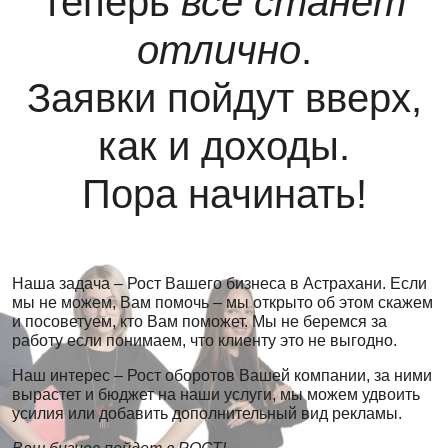
теперь
все станет
отлично
.
Заявки пойдут вверх,
как и доходы.
Пора начинать!
Наша задача – Рост Вашего бизнеса в Астрахани. Если
мы не можем, Вам помочь – мы открыто об этом скажем
и посоветуем, кто Вам поможет. Мы не беремся за
работу если понимаем, что клиенту это не выгодно.
Наш интерес – Рост оборотов Вашей компании, за ними
вырастет и бюджет на наши услуги, мы можем удвоить
усилия или добавить дополнительный вид рекламы.