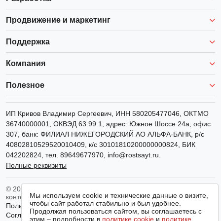
Продвижение и маркетинг
Поддержка
Компания
Полезное
ИП Кривов Владимир Сергеевич
, ИНН
580205477046
, ОКТМО
36740000001, ОКВЭД 63.99.1, адрес: Южное Шоссе 24а, офис
307, банк: ФИЛИАЛ НИЖЕГОРОДСКИЙ АО АЛЬФА-БАНК, р/с
40802810529520010409, к/с 30101810200000000824, БИК
042202824, тел.
89649677970
,
info@rostsayt.ru
.
Полные реквизиты
© 2011-2026 РостСайт. Все права защищены. Копирование
Мы используем cookie и технические данные о визите,
контента запрещено.
чтобы сайт работал стабильно и был удобнее.
Политика конфиденциальности
Продолжая пользоваться сайтом, вы соглашаетесь с
Согласие на обработку персональных данных
этим – подробности в
политике cookie
и
политике